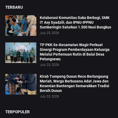
TERBARU
Kolaborasi Komunitas Suka Berbagi, SMK
IT Asy Syadzili, dan IPNU-IPPNU
Sumberingin Salurkan 1.500 Nasi Bungkus
July 25, 2026
TP PKK Se-Kecamatan Wagir Perkuat
Sinergi Program Pemberdayaan Keluarga
Melalui Pertemuan Rutin di Balai Desa
Petungsewu
July 23, 2026
Kirab Tumpeng Dusun Reco Berlangsung
Meriah, Warga Berbusana Adat Jawa dan
Kesenian Bantengan Semarakkan Tradisi
Bersih Dusun
July 23, 2026
TERPOPULER