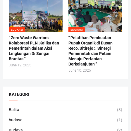
EDUKASI
EDUKASI
" Zero Waste Warriors :
" Pelatihan Pembuatan
Kolaborasi PLN ,Kaliku dan
Pupuk Organik di Dusun
Pemerintah dalam Aksi
Reco, Sitirejo :. Sinergi
Lingkungan Di Sungai
Pemerintah dan Petani
Brantas "
Menuju Pertanian
Berkelanjutan "
June 12, 2025
June 10, 2025
KATEGORI
Balita
(8)
budaya
(1)
Budaya
(2)