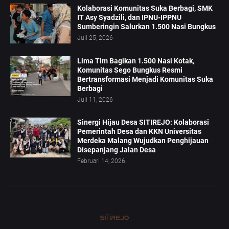
Kolaborasi Komunitas Suka Berbagi, SMK
IT Asy Syadzili, dan IPNU-IPPNU
Sumberingin Salurkan 1.500 Nasi Bungkus
Juli 25, 2026
Lima Tim Bagikan 1.500 Nasi Kotak,
Komunitas Sego Bungkus Resmi
Bertransformasi Menjadi Komunitas Suka
Berbagi
Juli 11, 2026
Sinergi Hijau Desa SITIREJO: Kolaborasi
Pemerintah Desa dan KKN Universitas
Merdeka Malang Wujudkan Penghijauan
Disepanjang Jalan Desa
Februari 14, 2026