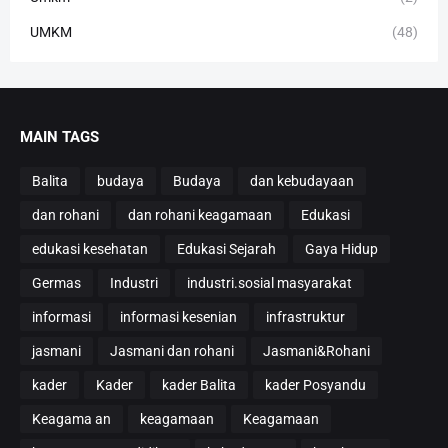
UMKM
(48)
MAIN TAGS
Balita
budaya
Budaya
dan kebudayaan
dan rohani
dan rohani keagamaan
Edukasi
edukasi kesehatan
Edukasi Sejarah
Gaya Hidup
Germas
Industri
industri.sosial masyarakat
informasi
informasi kesenian
infrastruktur
jasmani
Jasmani dan rohani
Jasmani&Rohani
kader
Kader
kader Balita
kader Posyandu
Keagama an
keagamaan
Keagamaan