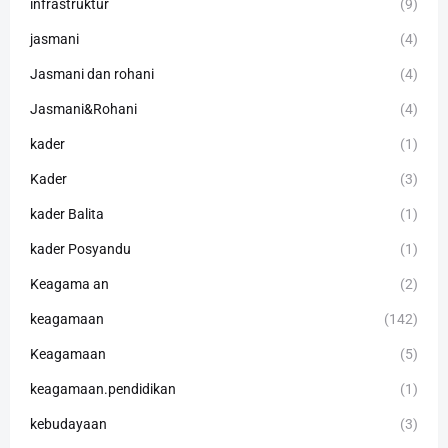
infrastruktur
(9)
jasmani
(4)
Jasmani dan rohani
(4)
Jasmani&Rohani
(4)
kader
(1)
Kader
(3)
kader Balita
(1)
kader Posyandu
(1)
Keagama an
(2)
keagamaan
(142)
Keagamaan
(5)
keagamaan.pendidikan
(1)
kebudayaan
(3)