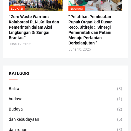
EDUKASI
EDUKASI
" Zero Waste Warriors :
" Pelatihan Pembuatan
Kolaborasi PLN ,Kaliku dan
Pupuk Organik di Dusun
Pemerintah dalam Aksi
Reco, Sitirejo :. Sinergi
Lingkungan Di Sungai
Pemerintah dan Petani
Brantas "
Menuju Pertanian
Berkelanjutan "
June 12, 2025
June 10, 2025
KATEGORI
Balita
(8)
budaya
(1)
Budaya
(2)
dan kebudayaan
(5)
dan rohani
(3)