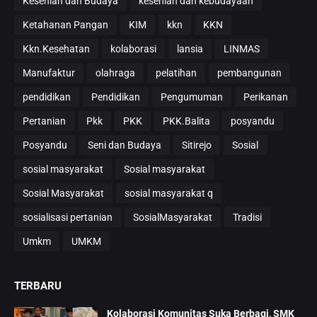
Kesenian dan Budaya
kesenian dan kebudayaan
Ketahanan Pangan
KIM
kkn
KKN
Kkn.Kesehatan
kolaborasi
lansia
LINMAS
Manufaktur
olahraga
pelatihan
pembangunan
pendidikan
Pendidikan
Pengumuman
Perikanan
Pertanian
Pkk
PKK
PKK.Balita
posyandu
Posyandu
Seni dan Budaya
Sitirejo
Sosial
sosial masyarakat
Sosial masyarakat
Sosial Masyarakat
sosial masyarakat q
sosialisasi pertanian
SosialMasyarakat
Tradisi
Umkm
UMKM
TERBARU
Kolaborasi Komunitas Suka Berbagi, SMK