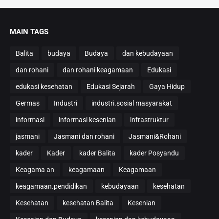
MAIN TAGS
Balita
budaya
Budaya
dan kebudayaan
dan rohani
dan rohani keagamaan
Edukasi
edukasi kesehatan
Edukasi Sejarah
Gaya Hidup
Germas
Industri
industri.sosial masyarakat
informasi
informasi kesenian
infrastruktur
jasmani
Jasmani dan rohani
Jasmani&Rohani
kader
Kader
kader Balita
kader Posyandu
Keagama an
keagamaan
Keagamaan
keagamaan.pendidikan
kebudayaan
kesehatan
Kesehatan
kesehatan Balita
Kesenian