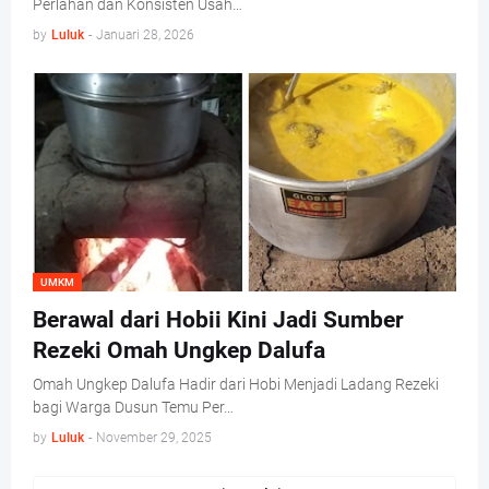
Perlahan dan Konsisten Usah…
by
Luluk
-
Januari 28, 2026
UMKM
Berawal dari Hobii Kini Jadi Sumber
Rezeki Omah Ungkep Dalufa
Omah Ungkep Dalufa Hadir dari Hobi Menjadi Ladang Rezeki
bagi Warga Dusun Temu Per…
by
Luluk
-
November 29, 2025