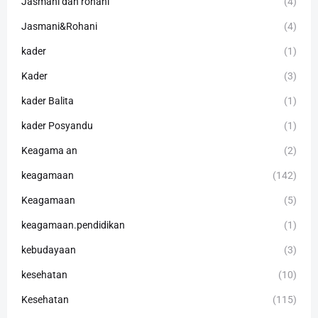
Jasmani dan rohani
(4)
Jasmani&Rohani
(4)
kader
(1)
Kader
(3)
kader Balita
(1)
kader Posyandu
(1)
Keagama an
(2)
keagamaan
(142)
Keagamaan
(5)
keagamaan.pendidikan
(1)
kebudayaan
(3)
kesehatan
(10)
Kesehatan
(115)