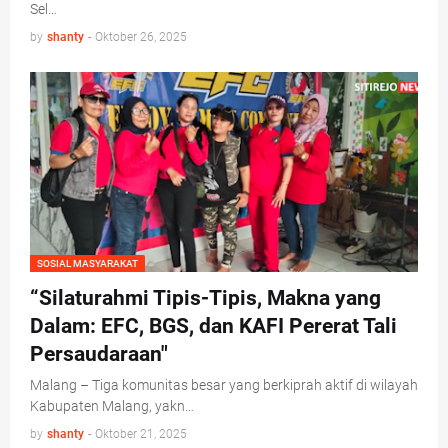
Sel…
by
shanty
-
Oktober 26, 2025
SOSIAL MASYARAKAT
“Silaturahmi Tipis-Tipis, Makna yang
Dalam: EFC, BGS, dan KAFI Pererat Tali
Persaudaraan"
Malang – Tiga komunitas besar yang berkiprah aktif di wilayah
Kabupaten Malang, yakn…
by
shanty
-
Oktober 21, 2025