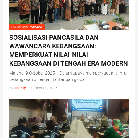
SOSIAL MASYARAKAT
SOSIALISASI PANCASILA DAN
WAWANCARA KEBANGSAAN:
MEMPERKUAT NILAI-NILAI
KEBANGSAAN DI TENGAH ERA MODERN
Malang, 9 Oktober 2025 – Dalam upaya memperkuat nilai-nilai
kebangsaan di tengah tantangan globa…
by
shanty
-
Oktober 09, 2025