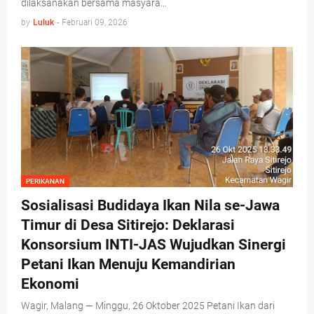
dilaksanakan bersama masyara…
by
Luluk
-
Februari 09, 2026
PERIKANAN
Sosialisasi Budidaya Ikan Nila se-Jawa
Timur di Desa Sitirejo: Deklarasi
Konsorsium INTI-JAS Wujudkan Sinergi
Petani Ikan Menuju Kemandirian
Ekonomi
Wagir, Malang — Minggu, 26 Oktober 2025 Petani Ikan dari