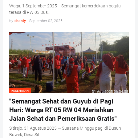
Wagir, 1 September 2025— Semangat kemerdekaan begitu
terasa di RW 05 Dus…
by
shanty
-
September 02, 2025
KESEHATAN
"Semangat Sehat dan Guyub di Pagi
Hari: Warga RT 05 RW 04 Meriahkan
Jalan Sehat dan Pemeriksaan Gratis"
Sitirejo, 31 Agustus 2025 — Suasana Minggu pagi di Dusun
Buwek, Desa Sit…