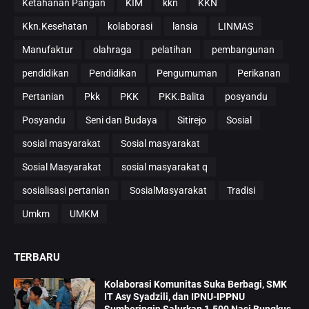
Ketahanan Pangan
KIM
kkn
KKN
Kkn.Kesehatan
kolaborasi
lansia
LINMAS
Manufaktur
olahraga
pelatihan
pembangunan
pendidikan
Pendidikan
Pengumuman
Perikanan
Pertanian
Pkk
PKK
PKK.Balita
posyandu
Posyandu
Seni dan Budaya
Sitirejo
Sosial
sosial masyarakat
Sosial masyarakat
Sosial Masyarakat
sosial masyarakat q
sosialisasi pertanian
SosialMasyarakat
Tradisi
Umkm
UMKM
TERBARU
Kolaborasi Komunitas Suka Berbagi, SMK
IT Asy Syadzili, dan IPNU-IPPNU