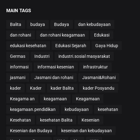
MAIN TAGS
Balita
budaya
Budaya
dan kebudayaan
dan rohani
dan rohani keagamaan
Edukasi
edukasi kesehatan
Edukasi Sejarah
Gaya Hidup
Germas
Industri
industri.sosial masyarakat
informasi
informasi kesenian
infrastruktur
jasmani
Jasmani dan rohani
Jasmani&Rohani
kader
Kader
kader Balita
kader Posyandu
Keagama an
keagamaan
Keagamaan
keagamaan.pendidikan
kebudayaan
kesehatan
Kesehatan
kesehatan Balita
Kesenian
Kesenian dan Budaya
kesenian dan kebudayaan