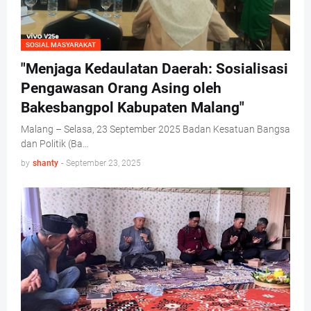
SOSIAL MASYARAKAT
"Menjaga Kedaulatan Daerah: Sosialisasi
Pengawasan Orang Asing oleh
Bakesbangpol Kabupaten Malang"
Malang – Selasa, 23 September 2025 Badan Kesatuan Bangsa
dan Politik (Ba…
by
shanty
-
September 23, 2025