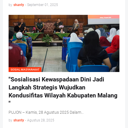
by
shanty
-
September 01, 2025
SOSIAL MASYARAKAT
"Sosialisasi Kewaspadaan Dini Jadi
Langkah Strategis Wujudkan
Kondusifitas Wilayah Kabupaten Malang
"
PUJON – Kamis, 28 Agustus 2025 Dalam…
by
shanty
-
Agustus 28, 2025