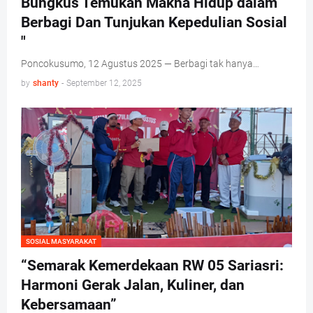
Bungkus Temukan Makna Hidup dalam
Berbagi Dan Tunjukan Kepedulian Sosial
"
Poncokusumo, 12 Agustus 2025 — Berbagi tak hanya…
by
shanty
-
September 12, 2025
SOSIAL MASYARAKAT
“Semarak Kemerdekaan RW 05 Sariasri:
Harmoni Gerak Jalan, Kuliner, dan
Kebersamaan”