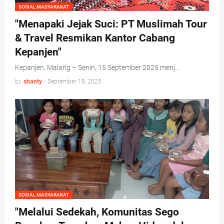
SOSIAL MASYARAKAT
"Menapaki Jejak Suci: PT Muslimah Tour
& Travel Resmikan Kantor Cabang
Kepanjen"
Kepanjen, Malang – Senin, 15 September 2025 menj…
by
shanty
-
September 19, 2025
SOSIAL MASYARAKAT
"Melalui Sedekah, Komunitas Sego