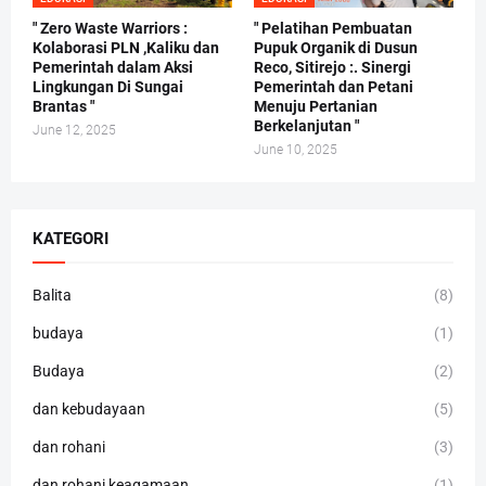
" Zero Waste Warriors :
" Pelatihan Pembuatan
Kolaborasi PLN ,Kaliku dan
Pupuk Organik di Dusun
Pemerintah dalam Aksi
Reco, Sitirejo :. Sinergi
Lingkungan Di Sungai
Pemerintah dan Petani
Brantas "
Menuju Pertanian
Berkelanjutan "
June 12, 2025
June 10, 2025
KATEGORI
Balita
(8)
budaya
(1)
Budaya
(2)
dan kebudayaan
(5)
dan rohani
(3)
dan rohani keagamaan
(1)