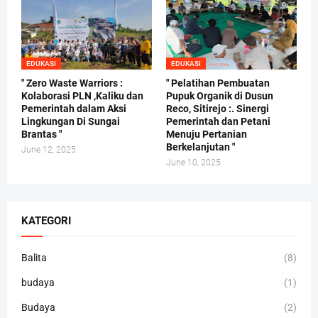
EDUKASI
EDUKASI
" Zero Waste Warriors :
" Pelatihan Pembuatan
Kolaborasi PLN ,Kaliku dan
Pupuk Organik di Dusun
Pemerintah dalam Aksi
Reco, Sitirejo :. Sinergi
Lingkungan Di Sungai
Pemerintah dan Petani
Brantas "
Menuju Pertanian
Berkelanjutan "
June 12, 2025
June 10, 2025
KATEGORI
Balita
(8)
budaya
(1)
Budaya
(2)