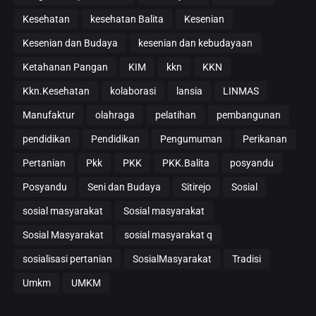
Kesehatan
kesehatan Balita
Kesenian
Kesenian dan Budaya
kesenian dan kebudayaan
Ketahanan Pangan
KIM
kkn
KKN
Kkn.Kesehatan
kolaborasi
lansia
LINMAS
Manufaktur
olahraga
pelatihan
pembangunan
pendidikan
Pendidikan
Pengumuman
Perikanan
Pertanian
Pkk
PKK
PKK.Balita
posyandu
Posyandu
Seni dan Budaya
Sitirejo
Sosial
sosial masyarakat
Sosial masyarakat
Sosial Masyarakat
sosial masyarakat q
sosialisasi pertanian
SosialMasyarakat
Tradisi
Umkm
UMKM