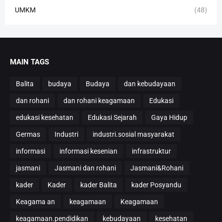
UMKM
(48)
MAIN TAGS
Balita
budaya
Budaya
dan kebudayaan
dan rohani
dan rohani keagamaan
Edukasi
edukasi kesehatan
Edukasi Sejarah
Gaya Hidup
Germas
Industri
industri.sosial masyarakat
informasi
informasi kesenian
infrastruktur
jasmani
Jasmani dan rohani
Jasmani&Rohani
kader
Kader
kader Balita
kader Posyandu
Keagama an
keagamaan
Keagamaan
keagamaan.pendidikan
kebudayaan
kesehatan