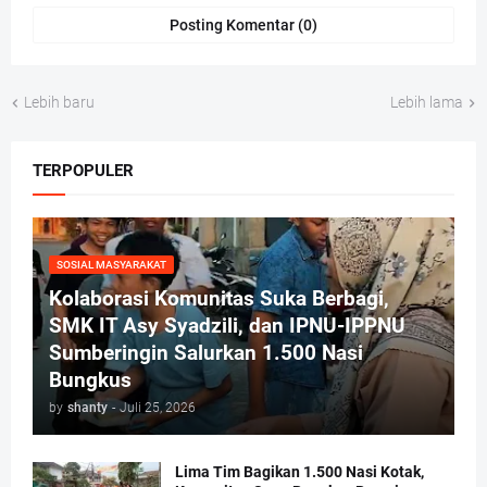
Posting Komentar (0)
Lebih baru
Lebih lama
TERPOPULER
SOSIAL MASYARAKAT
Kolaborasi Komunitas Suka Berbagi,
SMK IT Asy Syadzili, dan IPNU-IPPNU
Sumberingin Salurkan 1.500 Nasi
Bungkus
by
shanty
-
Juli 25, 2026
Lima Tim Bagikan 1.500 Nasi Kotak,