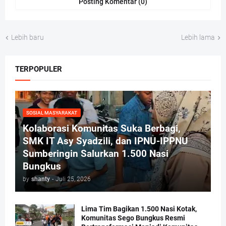
Posting Komentar (0)
Lebih baru
Lebih lama
TERPOPULER
SOSIAL MASYARAKAT
Kolaborasi Komunitas Suka Berbagi,
SMK IT Asy Syadzili, dan IPNU-IPPNU
Sumberingin Salurkan 1.500 Nasi
Bungkus
by
shanty
-
Juli 25, 2026
Lima Tim Bagikan 1.500 Nasi Kotak,
Komunitas Sego Bungkus Resmi