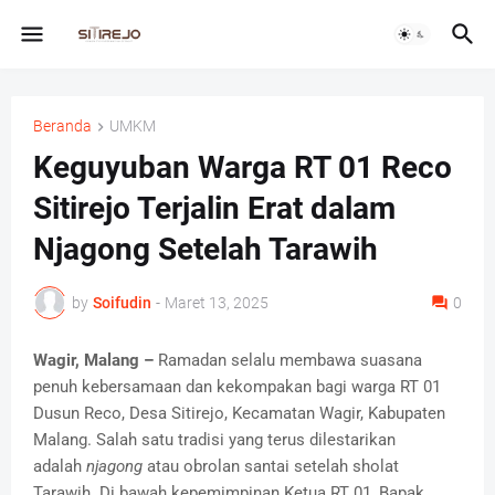
Beranda
UMKM
Keguyuban Warga RT 01 Reco
Sitirejo Terjalin Erat dalam
Njagong Setelah Tarawih
by
Soifudin
-
Maret 13, 2025
0
Wagir, Malang –
Ramadan selalu membawa suasana
penuh kebersamaan dan kekompakan bagi warga RT 01
Dusun Reco, Desa Sitirejo, Kecamatan Wagir, Kabupaten
Malang. Salah satu tradisi yang terus dilestarikan
adalah
njagong
atau obrolan santai setelah sholat
Tarawih. Di bawah kepemimpinan Ketua RT 01, Bapak