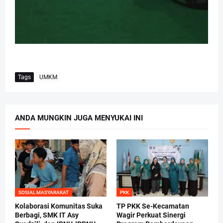
Tags
UMKM
ANDA MUNGKIN JUGA MENYUKAI INI
SOSIAL MASYARAKAT
PKK
Kolaborasi Komunitas Suka
TP PKK Se-Kecamatan
Berbagi, SMK IT Asy
Wagir Perkuat Sinergi