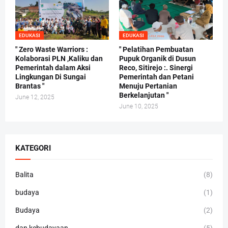
EDUKASI
EDUKASI
" Zero Waste Warriors :
" Pelatihan Pembuatan
Kolaborasi PLN ,Kaliku dan
Pupuk Organik di Dusun
Pemerintah dalam Aksi
Reco, Sitirejo :. Sinergi
Lingkungan Di Sungai
Pemerintah dan Petani
Brantas "
Menuju Pertanian
Berkelanjutan "
June 12, 2025
June 10, 2025
KATEGORI
Balita
(8)
budaya
(1)
Budaya
(2)