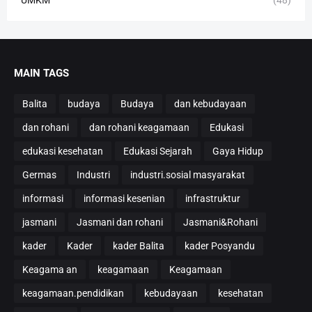
UMKM
(48)
MAIN TAGS
Balita
budaya
Budaya
dan kebudayaan
dan rohani
dan rohani keagamaan
Edukasi
edukasi kesehatan
Edukasi Sejarah
Gaya Hidup
Germas
Industri
industri.sosial masyarakat
informasi
informasi kesenian
infrastruktur
jasmani
Jasmani dan rohani
Jasmani&Rohani
kader
Kader
kader Balita
kader Posyandu
Keagama an
keagamaan
Keagamaan
keagamaan.pendidikan
kebudayaan
kesehatan