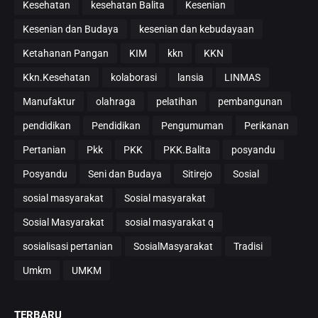
Kesehatan
kesehatan Balita
Kesenian
Kesenian dan Budaya
kesenian dan kebudayaan
Ketahanan Pangan
KIM
kkn
KKN
Kkn.Kesehatan
kolaborasi
lansia
LINMAS
Manufaktur
olahraga
pelatihan
pembangunan
pendidikan
Pendidikan
Pengumuman
Perikanan
Pertanian
Pkk
PKK
PKK.Balita
posyandu
Posyandu
Seni dan Budaya
Sitirejo
Sosial
sosial masyarakat
Sosial masyarakat
Sosial Masyarakat
sosial masyarakat q
sosialisasi pertanian
SosialMasyarakat
Tradisi
Umkm
UMKM
TERBARU