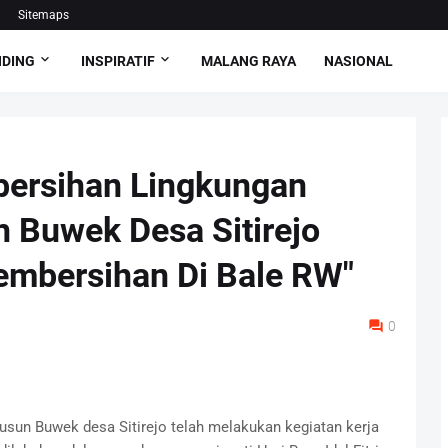
Sitemaps
NDING
INSPIRATIF
MALANG RAYA
NASIONAL
bersihan Lingkungan
 Buwek Desa Sitirejo
Pembersihan Di Bale RW"
0
dusun Buwek desa Sitirejo telah melakukan kegiatan kerja