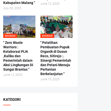
Kabupaten Malang "
June 12, 2025
July 02, 2025
EDUKASI
EDUKASI
" Zero Waste
" Pelatihan
Warriors :
Pembuatan Pupuk
Kolaborasi PLN
Organik di Dusun
,Kaliku dan
Reco, Sitirejo :.
Pemerintah dalam
Sinergi Pemerintah
Aksi Lingkungan Di
dan Petani Menuju
Sungai Brantas "
Pertanian
Berkelanjutan "
June 12, 2025
June 10, 2025
KATEGORI