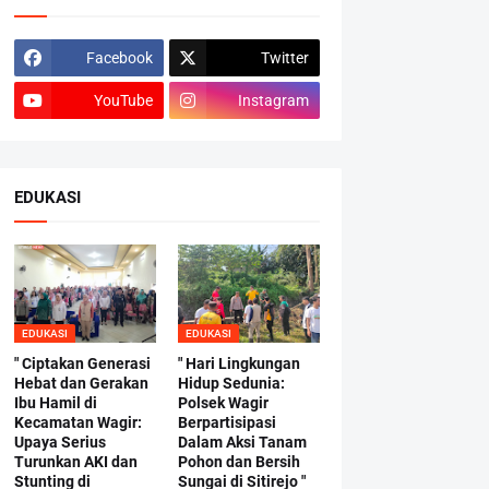
Facebook
Twitter
YouTube
Instagram
EDUKASI
EDUKASI
EDUKASI
" Ciptakan Generasi
" Hari Lingkungan
Hebat dan Gerakan
Hidup Sedunia:
Ibu Hamil di
Polsek Wagir
Kecamatan Wagir:
Berpartisipasi
Upaya Serius
Dalam Aksi Tanam
Turunkan AKI dan
Pohon dan Bersih
Stunting di
Sungai di Sitirejo "