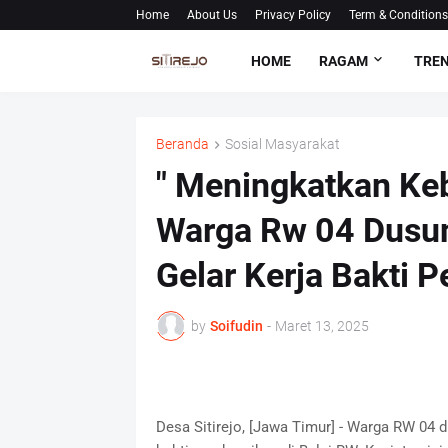
Home
About Us
Privacy Policy
Term & Conditions
HOME
RAGAM
TRE
Beranda
Sosial Masyarakat
" Meningkatkan Ke
Warga Rw 04 Dusun
Gelar Kerja Bakti 
by
Soifudin
-
Maret 13, 2025
Desa Sitirejo, [Jawa Timur] - Warga RW 04 