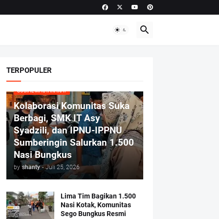
TERPOPULER
SOSIAL MASYARAKAT
Kolaborasi Komunitas Suka
Berbagi, SMK IT Asy
Syadzili, dan IPNU-IPPNU
Sumberingin Salurkan 1.500
Nasi Bungkus
by
shanty
-
Juli 25, 2026
Lima Tim Bagikan 1.500
Nasi Kotak, Komunitas
Sego Bungkus Resmi