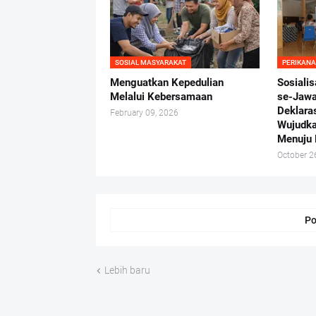
SOSIAL MASYARAKAT
PERIKAN
Menguatkan Kepedulian
Sosialis
Melalui Kebersamaan
se-Jawa 
Deklara
February 09, 2026
Wujudka
Menuju 
October 2
Po
Lebih baru