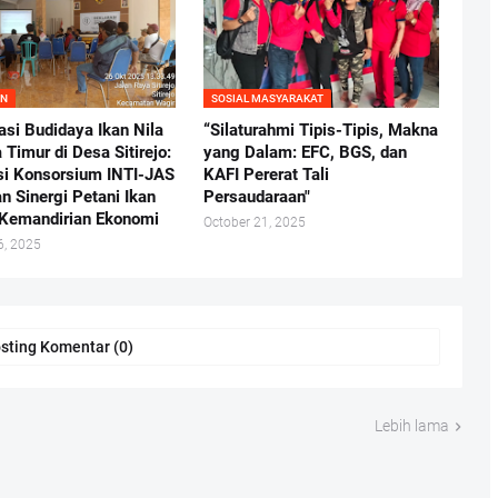
AN
SOSIAL MASYARAKAT
asi Budidaya Ikan Nila
“Silaturahmi Tipis-Tipis, Makna
Timur di Desa Sitirejo:
yang Dalam: EFC, BGS, dan
si Konsorsium INTI-JAS
KAFI Pererat Tali
n Sinergi Petani Ikan
Persaudaraan"
Kemandirian Ekonomi
October 21, 2025
6, 2025
sting Komentar (0)
Lebih lama