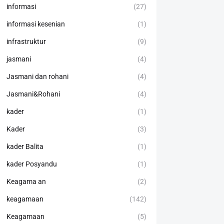
informasi
(27)
informasi kesenian
(1)
infrastruktur
(9)
jasmani
(4)
Jasmani dan rohani
(4)
Jasmani&Rohani
(4)
kader
(1)
Kader
(3)
kader Balita
(1)
kader Posyandu
(1)
Keagama an
(2)
keagamaan
(142)
Keagamaan
(5)