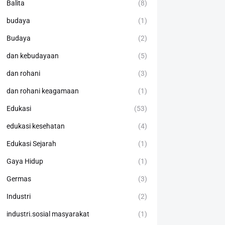
Balita
(8)
budaya
(1)
Budaya
(2)
dan kebudayaan
(5)
dan rohani
(3)
dan rohani keagamaan
(1)
Edukasi
(53)
edukasi kesehatan
(4)
Edukasi Sejarah
(1)
Gaya Hidup
(1)
Germas
(3)
Industri
(2)
industri.sosial masyarakat
(1)