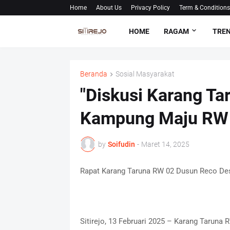
Home
About Us
Privacy Policy
Term & Conditions
HOME
RAGAM
TRE
Beranda
Sosial Masyarakat
"Diskusi Karang T
Kampung Maju RW
by
Soifudin
-
Maret 14, 2025
Rapat Karang Taruna RW 02 Dusun Reco De
Sitirejo, 13 Februari 2025 – Karang Taruna 