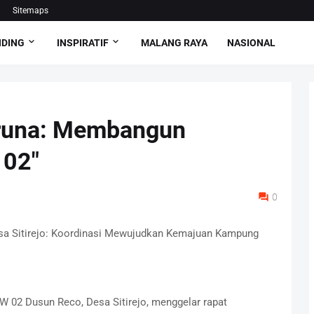
Sitemaps
NDING
INSPIRATIF
MALANG RAYA
NASIONAL
aruna: Membangun
 02"
0
sa Sitirejo: Koordinasi Mewujudkan Kemajuan Kampung
RW 02 Dusun Reco, Desa Sitirejo, menggelar rapat