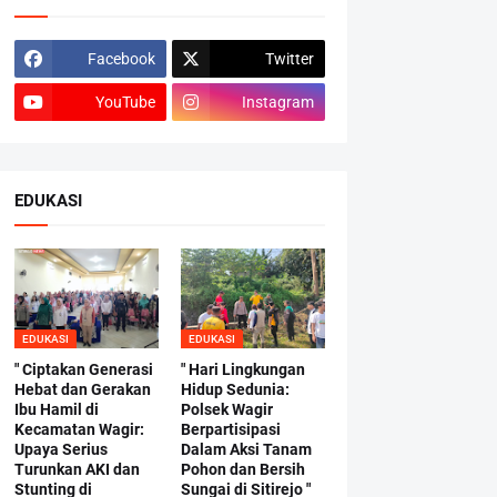
Facebook
Twitter
YouTube
Instagram
EDUKASI
EDUKASI
EDUKASI
" Ciptakan Generasi
" Hari Lingkungan
Hebat dan Gerakan
Hidup Sedunia:
Ibu Hamil di
Polsek Wagir
Kecamatan Wagir:
Berpartisipasi
Upaya Serius
Dalam Aksi Tanam
Turunkan AKI dan
Pohon dan Bersih
Stunting di
Sungai di Sitirejo "