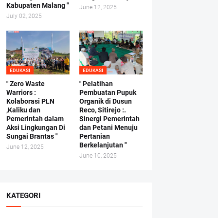
Kabupaten Malang "
June 12, 2025
July 02, 2025
EDUKASI
EDUKASI
" Zero Waste
" Pelatihan
Warriors :
Pembuatan Pupuk
Kolaborasi PLN
Organik di Dusun
,Kaliku dan
Reco, Sitirejo :.
Pemerintah dalam
Sinergi Pemerintah
Aksi Lingkungan Di
dan Petani Menuju
Sungai Brantas "
Pertanian
Berkelanjutan "
June 12, 2025
June 10, 2025
KATEGORI