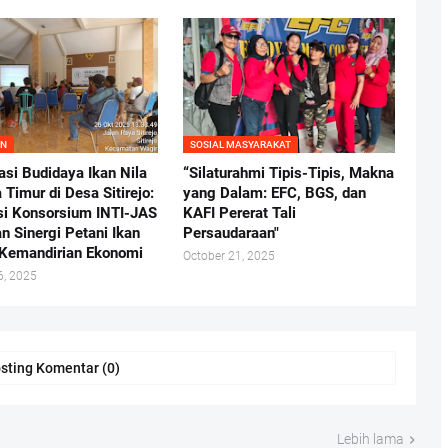
AN
SOSIAL MASYARAKAT
asi Budidaya Ikan Nila
“Silaturahmi Tipis-Tipis, Makna
Timur di Desa Sitirejo:
yang Dalam: EFC, BGS, dan
si Konsorsium INTI-JAS
KAFI Pererat Tali
n Sinergi Petani Ikan
Persaudaraan"
Kemandirian Ekonomi
October 21, 2025
6, 2025
sting Komentar (0)
Lebih lama