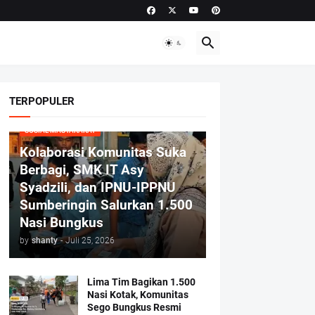
TERPOPULER
SOSIAL MASYARAKAT
Kolaborasi Komunitas Suka
Berbagi, SMK IT Asy
Syadzili, dan IPNU-IPPNU
Sumberingin Salurkan 1.500
Nasi Bungkus
by
shanty
-
Juli 25, 2026
Lima Tim Bagikan 1.500
Nasi Kotak, Komunitas
Sego Bungkus Resmi