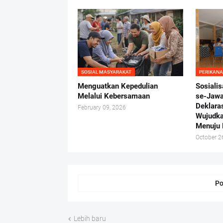
SOSIAL MASYARAKAT
PERIKAN
Menguatkan Kepedulian
Sosialis
Melalui Kebersamaan
se-Jawa 
Deklara
February 09, 2026
Wujudka
Menuju 
October 2
Po
Lebih baru