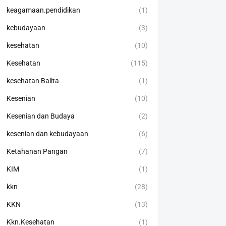
keagamaan.pendidikan
(1)
kebudayaan
(3)
kesehatan
(10)
Kesehatan
(115)
kesehatan Balita
(1)
Kesenian
(10)
Kesenian dan Budaya
(2)
kesenian dan kebudayaan
(6)
Ketahanan Pangan
(7)
KIM
(1)
kkn
(28)
KKN
(13)
Kkn.Kesehatan
(1)